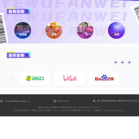
短视频
直播
广告
电商
厦门火炬高新区软件园二期观日路54号403单元之十
changdou888888@changdou.vip
0592-5712557
版权所有厦门冰凌橙夏文化传播有限公司 2021-2026 闽ICP备2021013224号-1
中国互联网举报中心 | 网络文化许可证-闽网文（2021）4199-078号 | 客户服务热线:0592-5712557 | 举报邮箱：changdou888888@sina.com