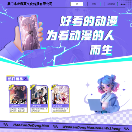
厦门冰凌橙夏文化传播有限公司
首页
关于我们
自审自查制度